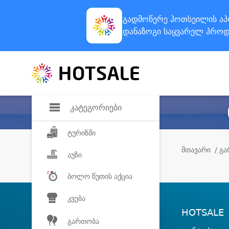
გადმოწერე ჰოთსეილის
აპ
დანაზოგი
საყვარელ პროდ
კატეგორიები
ტურიზმი
მთავარი
/ გ
აუზი
ბოლო წუთის აქცია
კვება
HOTSALE
გართობა