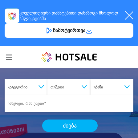
ყოველდღიური
დამატებითი დანაზოგი
მხოლოდ
აპლიკაციაში
ჩამოტვირთვა
კატეგორია
თუშეთი
უბანი
ძიება