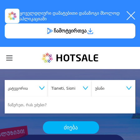
ყოველდღიური
დამატებითი დანაზოგი
მხოლოდ
აპლიკაციაში
ჩამოტვირთვა
კატეგორია
Tianeti, Sioni
უბანი
ძიება