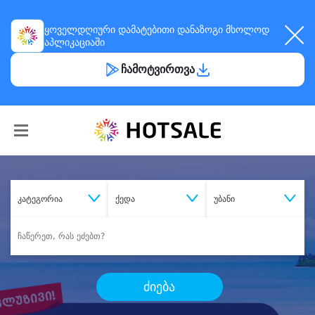
ყოველდღიური
დამატებითი დანაზოგი
მხოლოდ
აპლიკაციაში
ჩამოტვირთვა
კატეგორია
ქედა
უბანი
ძიება