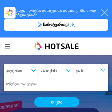
ყოველდღიური
დამატებითი დანაზოგი
მხოლოდ
აპლიკაციაში
ჩამოტვირთვა
კატეგორია
აბასთუმანი
უბანი
ძიება