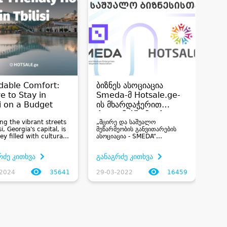
rdable Comfort:
ბიზნეს ასოციაცია
You
 to Stay in
Smeda-მ Hotsale.ge-
to 
si on a Budget
ის მხარდაჭერით
Sta
რეგიონებში მცირე და
Eve
ing the vibrant streets
„მცირე და საშუალო
In t
საშუალო ბიზნესის
si, Georgia's capital, is
მეწარმეობის განვითარების
thre
ხელშეწყობის
ey filled with cultural
ასოციაცია - SMEDA“
stay
პროგრამა დაიწყო
s, architectural
დანაზოგების ყველაზე
on a
s, and culinary
მასშტაბური ქართული
capt
რძე კითხვა
განაგრძე კითხვა
გან
s. Fortunately, Tbilisi
პლატფორმა Hotsale.ge-ის
your
a range of
მხარდაჭერით, სოციალური
read
odation options,
პასუხისმგებლობის კამპანიას
no o
-2024
35641
29-03-2022
16459
26-
uxurious hotels to cozy
იწყებს, რეგიონებში მცირე და
comp
o...
საშუალო ბიზნესის
leade
განვითარების ...