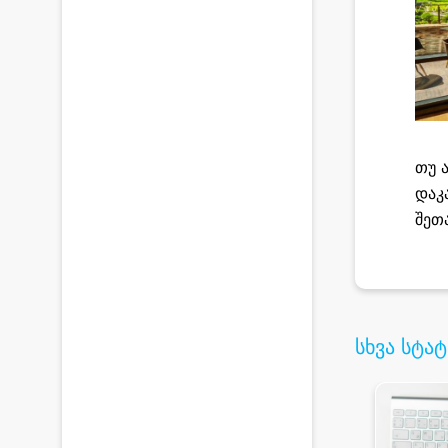
თუ 
დაკ
შეთ
სხვა სტატ