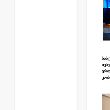
სას
ბუნ
ერთ
კომ