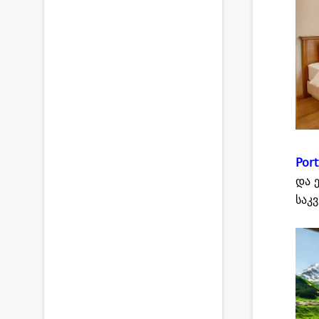
Por
და 
საკ