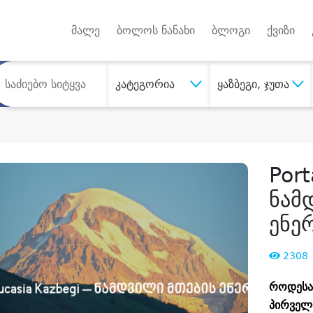
Android A
უქტებზე
მალე
ბოლოს ნანახი
ბლოგი
ქვიზი
კატეგორია
ყაზბეგი, ჯუთა
Port
ნამ
ენე
2308
როდესაც
პირველ