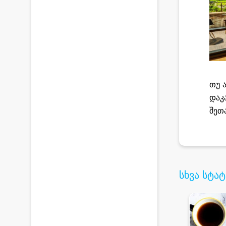
თუ 
დაკ
შეთ
სხვა სტატ