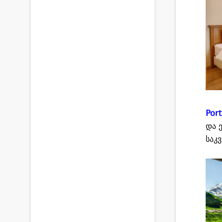
Por
და 
საკ