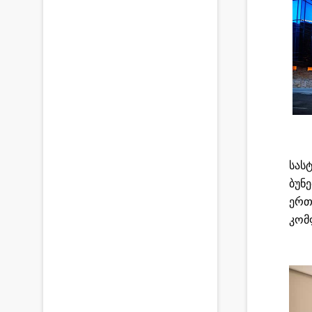
სას
ბუნ
ერთ
კომ