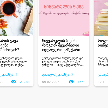
არის ყავა
სიყვარულის 5 ენა:
როგო
ჩვენი
როგორ შევარჩიოთ
თინე
ზმისთვის?!
იდეალური საჩუქარი
Hotsale.ge-ზე?
ვახსენებთ ყავას
ვალენტინობა ახლოვდება და
თინეიჯ
ყველას სასიამოვნო
ტრადიციული კითხვა - „რა
ისეთი 
ვეუფლება, თუმცა
ვაჩუქო?“ - ისევ აქტუალურია.
ზრდას
ე გვახსენდება
ხშირად ვცდილობთ
ეჩვენე
ავა მავნებელია
გამოვიცნოთ, რა გაახარებს
თვითგა
ე კითხვა
განაგრძე კითხვა
განაგ
ობისათვი“ უნდა
ჩვენს საყვარელ ადამიანს,
სიახლე
 რომ ეს ასე
თუმცა პასუხი გაცილებით
სულისკ
 ასეც არ არის,
მარტივია, თუ გერი ჩაპმანის
როდეს
020
21788
09-02-2026
4562
12-10
ყავას ბევრი
ცნობილ კონცეფციას
გრძნობ
 თვისება აქვს რაც
გადავხედავთ. მისი თეორიით,
გიჭირს
...
სირთულ