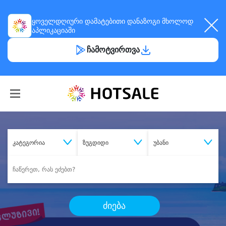
ყოველდღიური
დამატებითი დანაზოგი
მხოლოდ
აპლიკაციაში
ჩამოტვირთვა
კატეგორია
ზუგდიდი
უბანი
ძიება