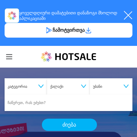
ყოველდღიური
დამატებითი დანაზოგი
მხოლოდ
აპლიკაციაში
ჩამოტვირთვა
კატეგორია
ქალაქი
უბანი
ძიება