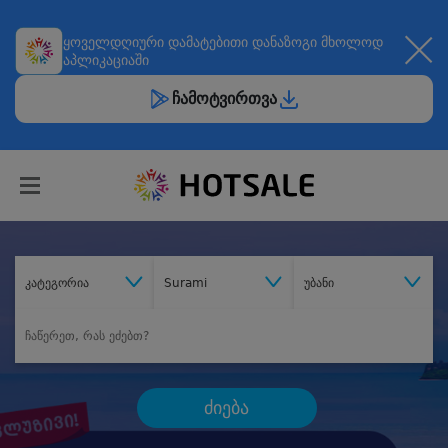
ყოველდღიური
დამატებითი დანაზოგი
მხოლოდ
აპლიკაციაში
ჩამოტვირთვა
კატეგორია
Surami
უბანი
ძიება