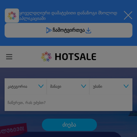
ყოველდღიური
დამატებითი დანაზოგი
მხოლოდ
აპლიკაციაში
ჩამოტვირთვა
კატეგორია
მანავი
უბანი
ძიება