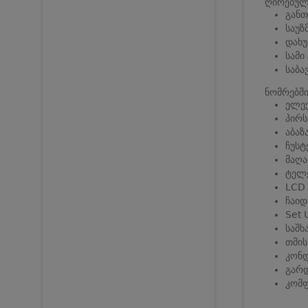
ღირებულე
განთ
საუზ
დახუ
სამი
საბა
ნომრებში
ელექ
პირს
აბაზ
ჩუსტ
მაღა
ტელ
LCD
ჩაიდ
Set 
საშხ
თმის
კონდ
გარ
კომ