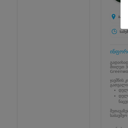
ბაღის
სამუ
ინფორმ
გადაიხად
მიიღეთ 3
Greenwo
ჯავშნის 
გათვალი
დელუ
დელუ
ნაც
შეთავაზე
საბავშვო