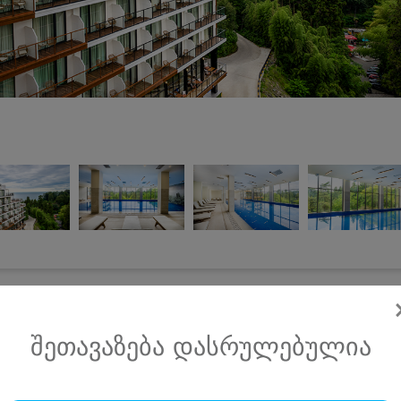
სასტუმრო გრინვუდი • GREENWOOD HOTEL
შეთავაზება დასრულებულია
დელუქს ნომერი 2 სტუმარზე საუზმით, დახურული აუზით და
საბავშვო სივრცით მწვანე კონცხზე