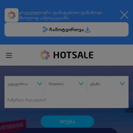
ყოველდღიური
დამატებითი დანაზოგი
მხოლოდ აპლიკაციაში
ჩამოტვირთვა
კატეგორია
Khashmi
უბანი
ძიება