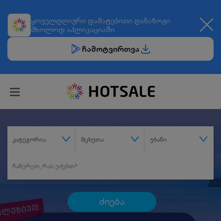
ყოველდღიური
დამატებითი დანაზოგი
მხოლოდ აპლიკაციაში
ჩამოტვირთვა
კატეგორია
მცხეთა
უბანი
ძიება