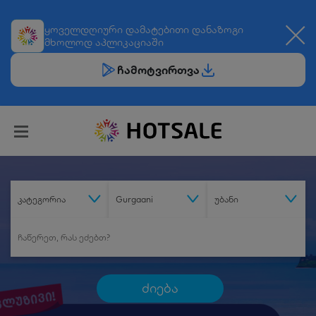
ყოველდღიური
დამატებითი დანაზოგი
მხოლოდ აპლიკაციაში
ჩამოტვირთვა
კატეგორია
Gurgaani
უბანი
ძიება