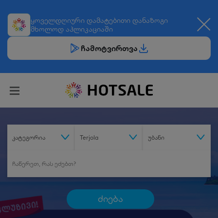
ყოველდღიური
დამატებითი დანაზოგი
მხოლოდ აპლიკაციაში
ჩამოტვირთვა
კატეგორია
Terjola
უბანი
ძიება