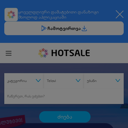
ყოველდღიური
დამატებითი დანაზოგი
მხოლოდ აპლიკაციაში
ჩამოტვირთვა
კატეგორია
Telavi
უბანი
ძიება