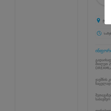
ქობულ
სამუ
ინფორმ
გადაიხად
მიიღეთ 2
DREAMLA
ჯავშნის 
ნაცვლად
შეთავაზე
საბავშვო
ღირებულე