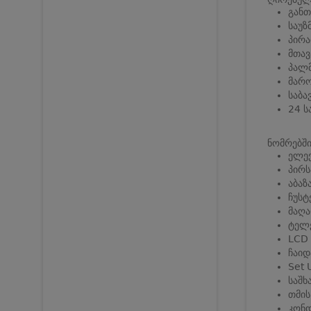
განთ
საუზ
პირა
მთავ
პალმ
მარო
საბა
24 ს
ნომრებში
ელექ
პირს
აბაზ
ჩუსტ
მაღა
ტელ
LCD
ჩაიდ
Set 
საშხ
თმის
კონდ