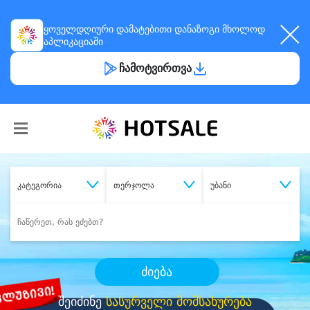
ყოველდღიური
დამატებითი დანაზოგი
მხოლოდ
აპლიკაციაში
ჩამოტვირთვა
კატეგორია
თერჯოლა
უბანი
ძიება
შეიძინე
სასურველი მომსახურება