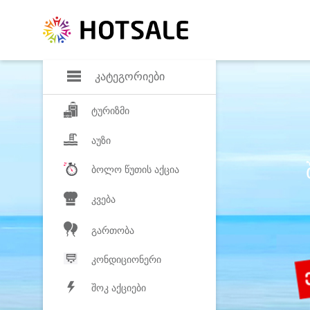
დანაზოგი
საყვარელ პროდ
კატეგორიები
ტურიზმი
აუზი
ბოლო წუთის აქცია
კვება
გართობა
კონდიციონერი
შოკ აქციები