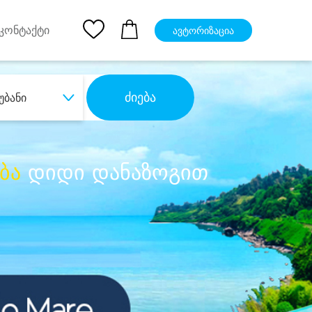
pp
Ios App
კონტაქტი
ავტორიზაცია
ძიება
უბანი
ბა
დიდი დანაზოგით