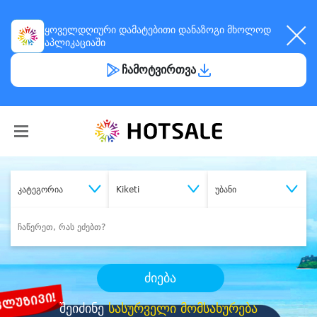
ყოველდღიური
დამატებითი დანაზოგი
მხოლოდ
აპლიკაციაში
ჩამოტვირთვა
კატეგორია
Kiketi
უბანი
ძიება
შეიძინე
სასურველი მომსახურება