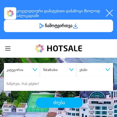
ყოველდღიური
დამატებითი დანაზოგი
მხოლოდ
აპლიკაციაში
ჩამოტვირთვა
კატეგორია
Tskaltubo
უბანი
ძიება
შეიძინე
სასურველი მომსახურება