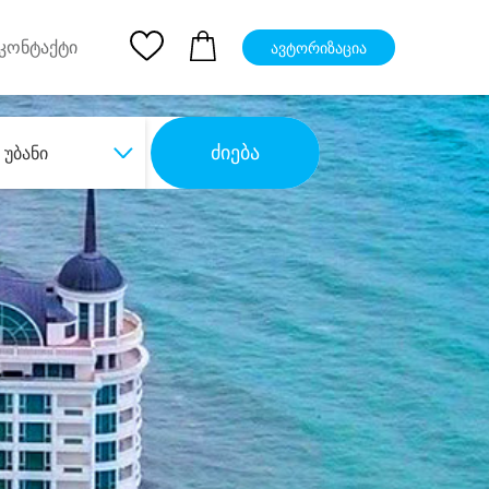
pp
Ios App
კონტაქტი
ავტორიზაცია
ძიება
უბანი
ბა
დიდი დანაზოგით