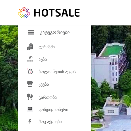
დანაზოგი
საყვარელ პროდ
კატეგორიები
ტურიზმი
აუზი
ბოლო წუთის აქცია
კვება
გართობა
კონდიციონერი
შოკ აქციები