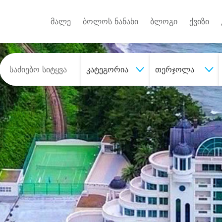
Android A
უქტებზე
მალე
ბოლოს ნანახი
ბლოგი
ქვიზი
კატეგორია
თერჯოლა
შეიძინე
სასურველი მომსახურე