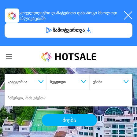
ყოველდღიური
დამატებითი დანაზოგი
მხოლოდ
აპლიკაციაში
ჩამოტვირთვა
კატეგორია
ზუგდიდი
უბანი
ძიება
შეიძინე
სასურველი მომსახურება