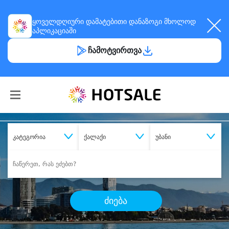
ყოველდღიური
დამატებითი დანაზოგი
მხოლოდ
აპლიკაციაში
ჩამოტვირთვა
კატეგორია
ქალაქი
უბანი
ძიება
შეიძინე
სასურველი მომსახურება