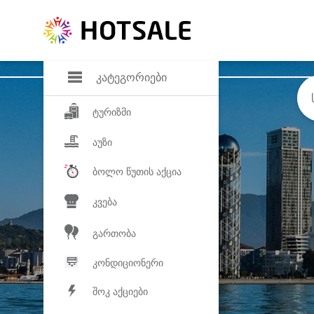
დანაზოგი
საყვარელ პროდ
კატეგორიები
ტურიზმი
აუზი
ბოლო წუთის აქცია
კვება
გართობა
კონდიციონერი
შოკ აქციები