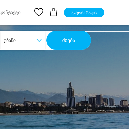
pp
Ios App
კონტაქტი
ავტორიზაცია
ძიება
უბანი
ბა
დიდი დანაზოგით