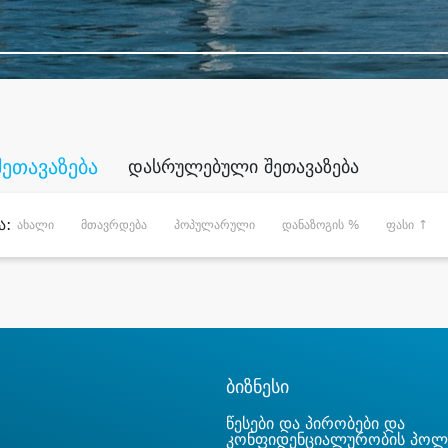
შეთავაზება
დასრულებული შეთავაზება
ა:
ახალი
მთავრდება
პოპულარული
დანაზოგის %
ფასი ↑
ბიზნესი
წესები და პირობები და
კონფიდენციალურობის პოლ