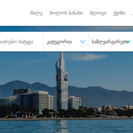
Android A
უქტებზე
მალე
ბოლოს ნანახი
ბლოგი
ქვიზი
კატეგორია
საზღვარგარეთი
შეიძინე
სასურველი მომსახურე