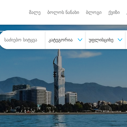
Android A
უქტებზე
მალე
ბოლოს ნანახი
ბლოგი
ქვიზი
კატეგორია
უფლისციხე
შეიძინე
სასურველი მომსახურე