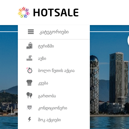
დანაზოგი
საყვარელ პროდ
კატეგორიები
ტურიზმი
აუზი
ბოლო წუთის აქცია
კვება
გართობა
კონდიციონერი
შოკ აქციები