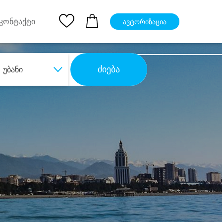
pp
Ios App
კონტაქტი
ავტორიზაცია
ძიება
უბანი
ბა
დიდი დანაზოგით