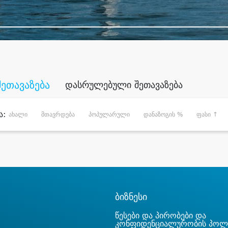
შეთავაზება
დასრულებული შეთავაზება
ა:
ახალი
მთავრდება
პოპულარული
დანაზოგის %
ფასი ↑
ბიზნესი
წესები და პირობები და
კონფიდენციალურობის პოლ