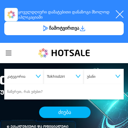
ყოველდღიური
დამატებითი დანაზოგი
მხოლოდ
აპლიკაციაში
ჩამოტვირთვა
კატეგორია
Tsikhisdziri
უბანი
ძიება
შეიძინე
სასურველი მომსახურება