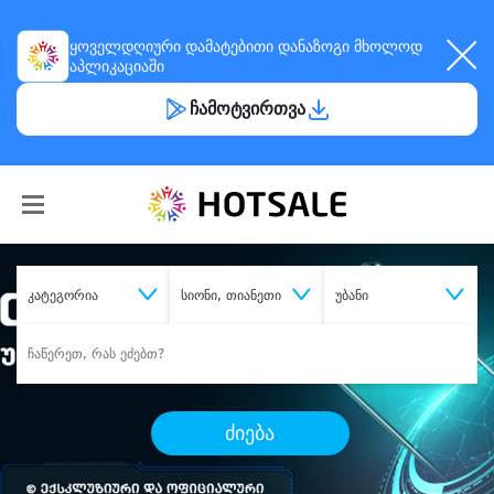
ყოველდღიური
დამატებითი დანაზოგი
მხოლოდ
აპლიკაციაში
ჩამოტვირთვა
კატეგორია
სიონი, თიანეთი
უბანი
ძიება
შეიძინე
სასურველი მომსახურება