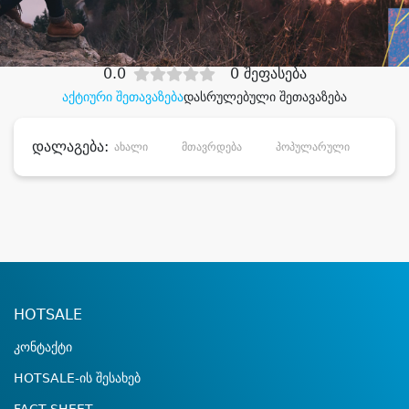
დიდი დანაზოგით
0.0
0 შეფასება
აქტიური შეთავაზება
დასრულებული შეთავაზება
დალაგება:
ახალი
მთავრდება
პოპულარული
დანა
HOTSALE
კონტაქტი
HOTSALE-ის შესახებ