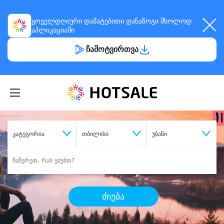
ყოველდღიური
დამატებითი დანაზოგი
მხოლოდ
აპლიკაციაში
ჩამოტვირთვა
კატეგორია
თბილისი
უბანი
ძიება
შეიძინე
სასურველი მომსახურება