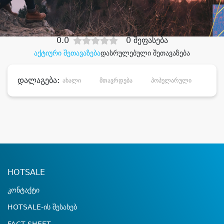
დიდი დანაზოგით
0.0
0 შეფასება
აქტიური შეთავაზება
დასრულებული შეთავაზება
დალაგება:
ახალი
მთავრდება
პოპულარული
დანა
HOTSALE
კონტაქტი
HOTSALE-ის შესახებ