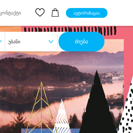
pp
Ios App
კონტაქტი
ავტორიზაცია
ძიება
უბანი
ბა
დიდი დანაზოგით