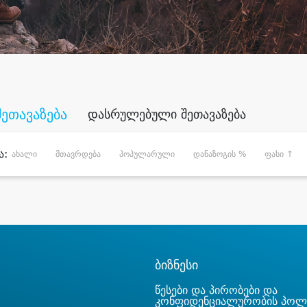
შეთავაზება
დასრულებული შეთავაზება
ა:
ახალი
მთავრდება
პოპულარული
დანაზოგის %
ფასი ↑
ბიზნესი
წესები და პირობები და
კონფიდენციალურობის პოლ