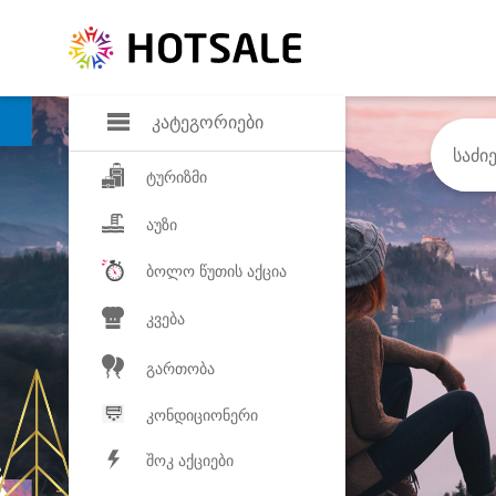
დანაზოგი
საყვარელ პროდ
კატეგორიები
ტურიზმი
აუზი
ბოლო წუთის აქცია
კვება
გართობა
კონდიციონერი
შოკ აქციები