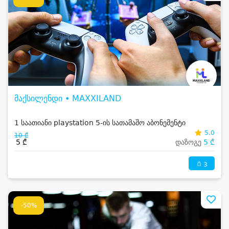
მაქსილენდი • MAXXILAND
1 საათიანი playstation 5-ის სათამაშო აბონემენტი
5.0
10 ₾
5 ₾
დაზოგე
5 ₾
3
-50%