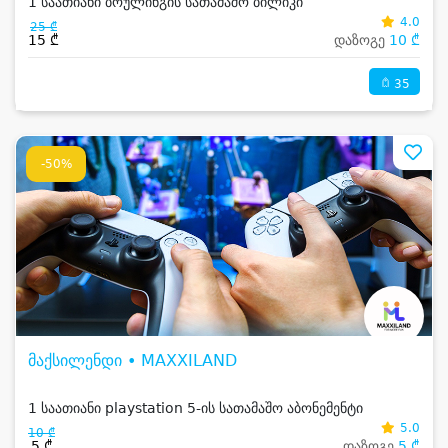
1 საათიანი ბოულინგის სათამაშო ბილიკი
4.0
25 ₾
15 ₾
დაზოგე
10 ₾
35
-50%
მაქსილენდი • MAXXILAND
1 საათიანი playstation 5-ის სათამაშო აბონემენტი
5.0
10 ₾
5 ₾
დაზოგე
5 ₾