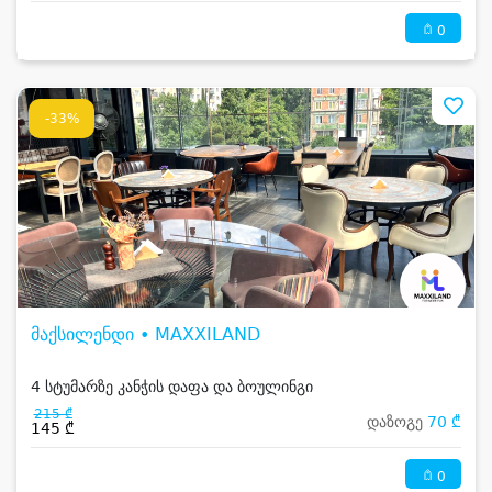
0
-33%
მაქსილენდი • MAXXILAND
4 სტუმარზე კანჭის დაფა და ბოულინგი
215 ₾
დაზოგე
70 ₾
145 ₾
0