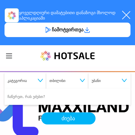
ყოველდღიური
დამატებითი დანაზოგი
მხოლოდ
აპლიკაციაში
ჩამოტვირთვა
კატეგორია
თბილისი
უბანი
ძიება
შეიძინე
სასურველი მომსახურება