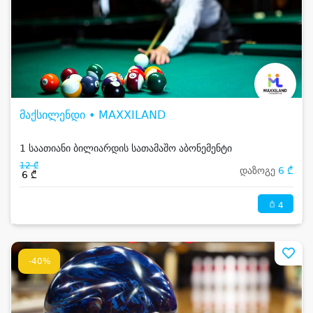
მაქსილენდი • MAXXILAND
1 საათიანი ბილიარდის სათამაშო აბონემენტი
12 ₾
დაზოგე
6 ₾
6 ₾
4
-40%