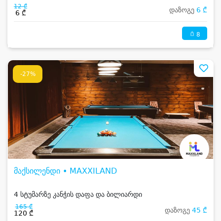
12 ₾
დაზოგე
6 ₾
6 ₾
8
-27%
მაქსილენდი • MAXXILAND
4 სტუმარზე კანჭის დაფა და ბილიარდი
165 ₾
დაზოგე
45 ₾
120 ₾