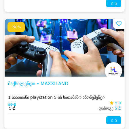
0
-50%
მაქსილენდი • MAXXILAND
1 საათიანი playstation 5-ის სათამაშო აბონემენტი
5.0
10 ₾
5 ₾
დაზოგე
5 ₾
0