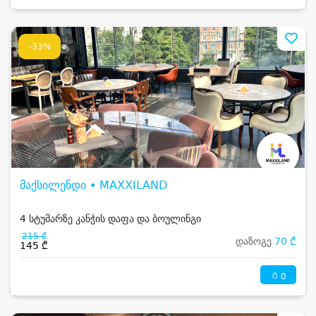
-33%
მაქსილენდი • MAXXILAND
4 სტუმარზე კანჭის დაფა და ბოულინგი
215 ₾
დაზოგე
70 ₾
145 ₾
0