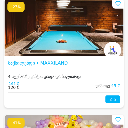
-27%
მაქსილენდი • MAXXILAND
4 სტუმარზე კანჭის დაფა და ბილიარდი
165 ₾
დაზოგე
45 ₾
120 ₾
0
-41%