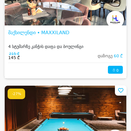
მაქსილენდი • MAXXILAND
4 სტუმარზე კანჭის დაფა და ბოულინგი
215 ₾
დაზოგე
60 ₾
145 ₾
0
-27%