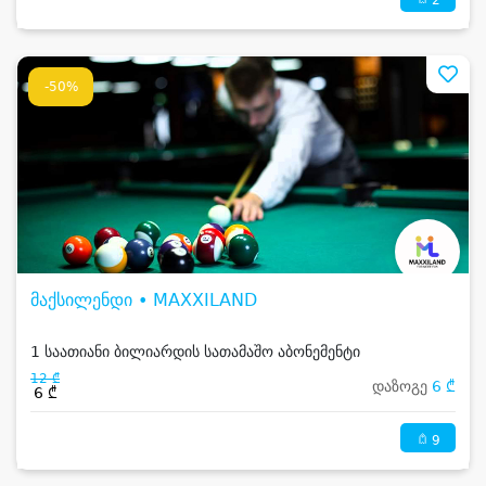
-50%
მაქსილენდი • MAXXILAND
1 საათიანი ბილიარდის სათამაშო აბონემენტი
12 ₾
დაზოგე
6 ₾
6 ₾
9