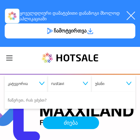
ყოველდღიური
დამატებითი დანაზოგი
მხოლოდ
აპლიკაციაში
ჩამოტვირთვა
კატეგორია
rustavi
უბანი
ძიება
შეიძინე
სასურველი მომსახურება