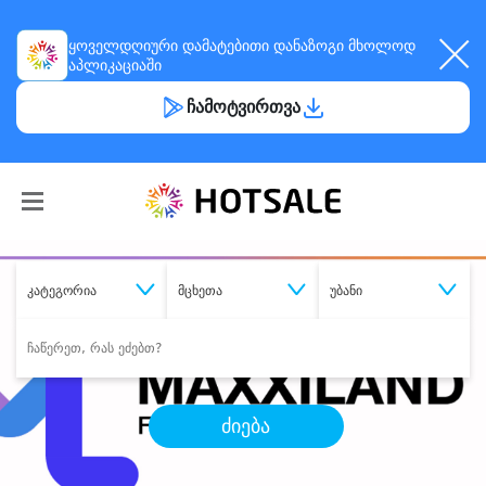
ყოველდღიური
დამატებითი დანაზოგი
მხოლოდ
აპლიკაციაში
ჩამოტვირთვა
კატეგორია
მცხეთა
უბანი
ძიება
შეიძინე
სასურველი მომსახურება