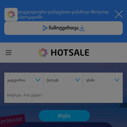
ყოველდღიური
დამატებითი დანაზოგი
მხოლოდ
აპლიკაციაში
ჩამოტვირთვა
კატეგორია
ქალაქი
უბანი
ძიება