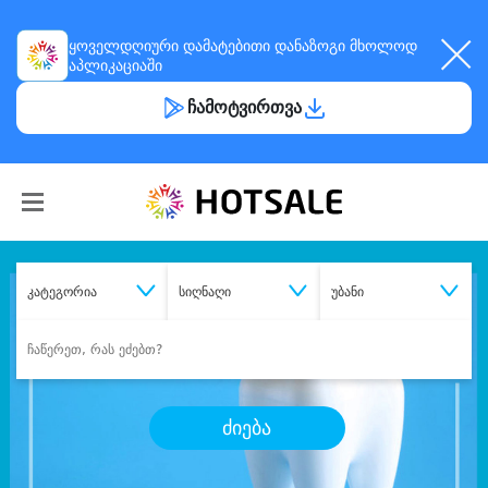
ყოველდღიური
დამატებითი დანაზოგი
მხოლოდ
აპლიკაციაში
ჩამოტვირთვა
კატეგორია
სიღნაღი
უბანი
ძიება
შეიძინე
სასურველი მომსახურება