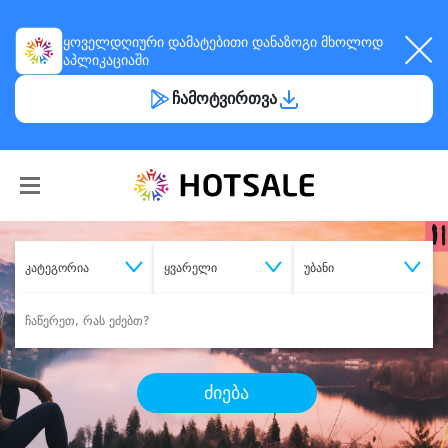
ყოველდღიური
დამატებითი დანაზოგი
მხოლოდ
აპლიკაციაში
ჩამოტვირთვა
კატეგორია
ყვარელი
უბანი
ძიება
შეიძინე
სასურველი მომსახურება