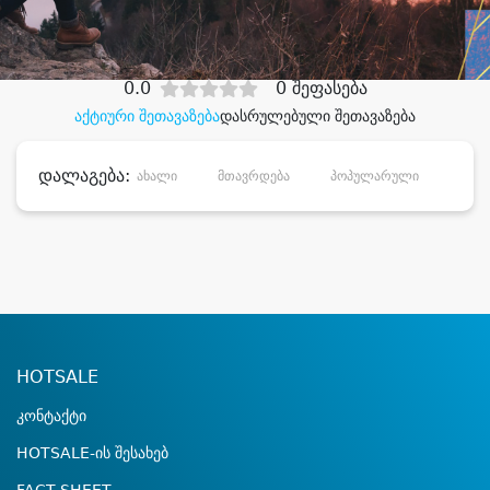
დიდი დანაზოგით
0.0
0 შეფასება
აქტიური შეთავაზება
დასრულებული შეთავაზება
დალაგება:
ახალი
მთავრდება
პოპულარული
დანა
HOTSALE
კონტაქტი
HOTSALE-ის შესახებ