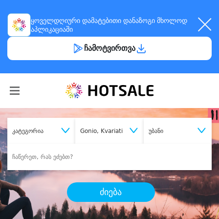
ყოველდღიური
დამატებითი დანაზოგი
მხოლოდ
აპლიკაციაში
ჩამოტვირთვა
კატეგორია
Gonio, Kvariati
უბანი
ძიება
შეიძინე
სასურველი მომსახურება