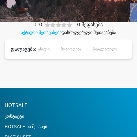
დიდი დანაზოგით
0.0
0 შეფასება
აქტიური შეთავაზება
დასრულებული შეთავაზება
დალაგება:
ახალი
მთავრდება
პოპულარული
დანა
HOTSALE
კონტაქტი
HOTSALE-ის შესახებ