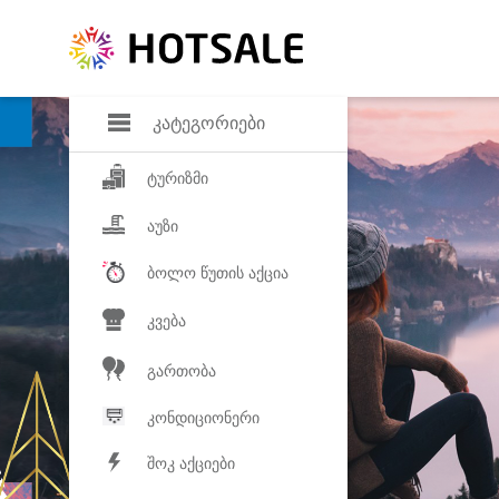
დანაზოგი
საყვარელ პროდ
კატეგორიები
ტურიზმი
აუზი
ბოლო წუთის აქცია
კვება
გართობა
კონდიციონერი
შოკ აქციები