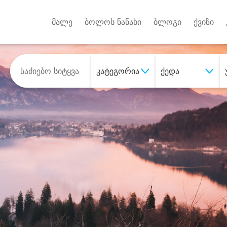
Android A
უქტებზე
მალე
ბოლოს ნანახი
ბლოგი
ქვიზი
კატეგორია
ქედა
შეიძინე
სასურველი მომსახურე