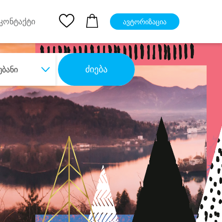
pp
Ios App
კონტაქტი
ავტორიზაცია
ძიება
უბანი
ბა
დიდი დანაზოგით