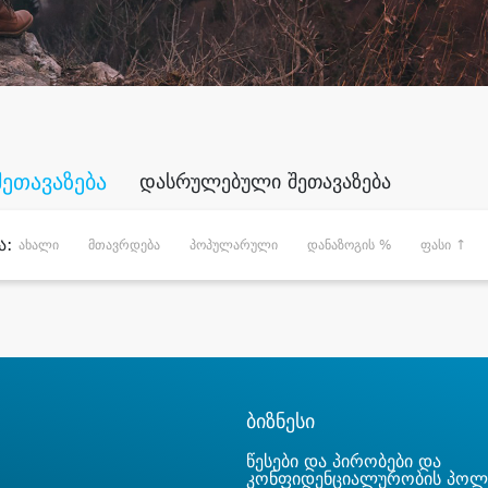
შეთავაზება
დასრულებული შეთავაზება
ა:
ახალი
მთავრდება
პოპულარული
დანაზოგის %
ფასი ↑
ბიზნესი
წესები და პირობები და
კონფიდენციალურობის პოლ