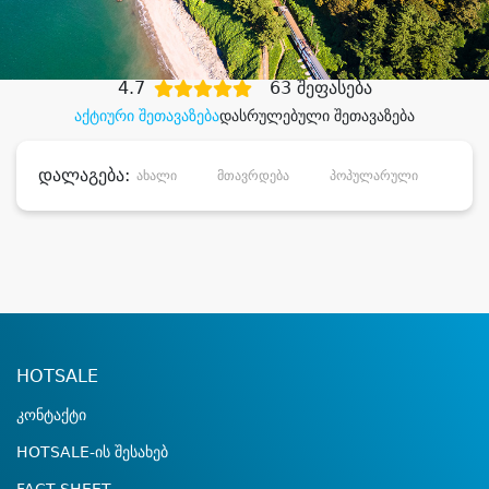
დიდი დანაზოგით
4.7
63 შეფასება
აქტიური შეთავაზება
დასრულებული შეთავაზება
დალაგება:
ახალი
მთავრდება
პოპულარული
დანა
HOTSALE
კონტაქტი
HOTSALE-ის შესახებ