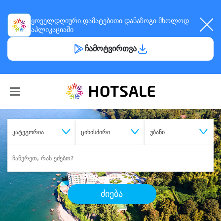
ყოველდღიური
დამატებითი დანაზოგი
მხოლოდ
აპლიკაციაში
ჩამოტვირთვა
კატეგორია
ციხისძირი
უბანი
ძიება
შეიძინე
სასურველი მომსახურება