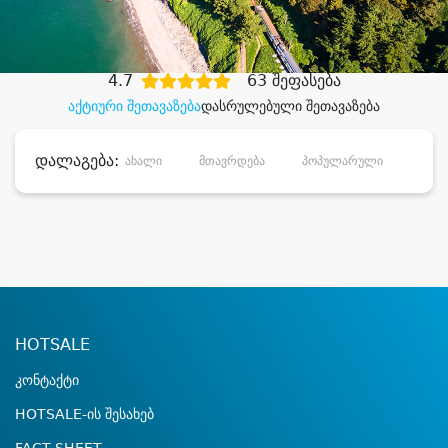
დიდი დანაზოგით
4.7
63 შეფასება
აქტიური შეთავაზება
დასრულებული შეთავაზება
დალაგება:
ახალი
მთავრდება
პოპულარული
დანა
HOTSALE
კონტაქტი
HOTSALE-ის შესახებ