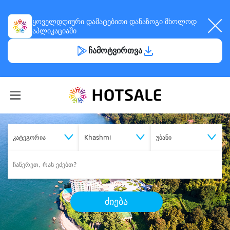
ყოველდღიური
დამატებითი დანაზოგი
მხოლოდ
აპლიკაციაში
ჩამოტვირთვა
კატეგორია
Khashmi
უბანი
ძიება
შეიძინე
სასურველი მომსახურება