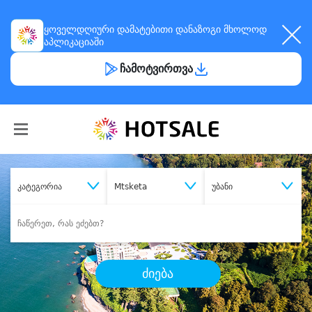
ყოველდღიური
დამატებითი დანაზოგი
მხოლოდ
აპლიკაციაში
ჩამოტვირთვა
კატეგორია
Mtsketa
უბანი
ძიება
შეიძინე
სასურველი მომსახურება