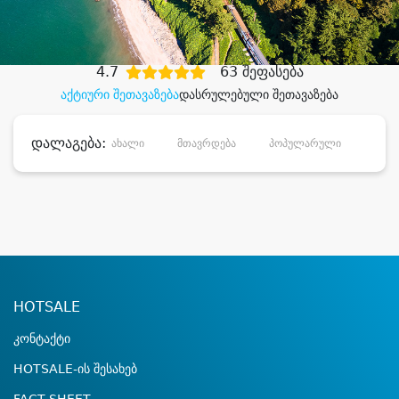
დიდი დანაზოგით
4.7
63 შეფასება
აქტიური შეთავაზება
დასრულებული შეთავაზება
დალაგება:
ახალი
მთავრდება
პოპულარული
დანა
HOTSALE
კონტაქტი
HOTSALE-ის შესახებ