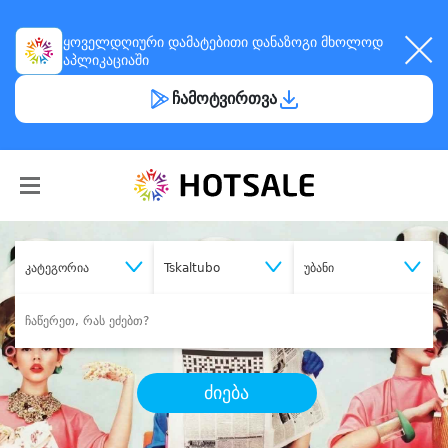
ყოველდღიური
დამატებითი დანაზოგი
მხოლოდ
აპლიკაციაში
ჩამოტვირთვა
კატეგორია
Tskaltubo
უბანი
ძიება
შეიძინე
სასურველი მომსახურება