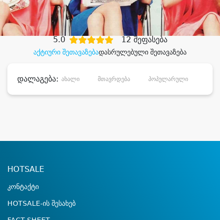
დიდი დანაზოგით
5.0
12 შეფასება
აქტიური შეთავაზება
დასრულებული შეთავაზება
დალაგება:
ახალი
მთავრდება
პოპულარული
დანა
HOTSALE
კონტაქტი
HOTSALE-ის შესახებ