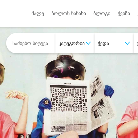
Android A
უქტებზე
მალე
ბოლოს ნანახი
ბლოგი
ქვიზი
კატეგორია
ქედა
შეიძინე
სასურველი მომსახურე