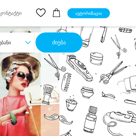
pp
Ios App
კონტაქტი
ავტორიზაცია
ძიება
უბანი
ბა
დიდი დანაზოგით