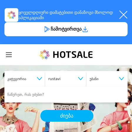
ყოველდღიური
დამატებითი დანაზოგი
მხოლოდ
აპლიკაციაში
ჩამოტვირთვა
კატეგორია
rustavi
უბანი
ძიება
შეიძინე
სასურველი მომსახურება