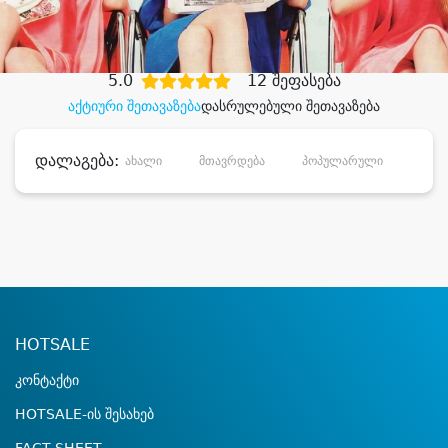
დიდი დანაზოგით
5.0
12 შეფასება
აქტიური შეთავაზება
დასრულებული შეთავაზება
დალაგება:
ახალი
მთავრდება
პოპულარული
დანა
HOTSALE
კონტაქტი
HOTSALE-ის შესახებ