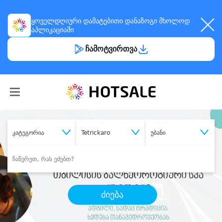
ყოველდღიური
დამატებითი დანაზოგი
მხოლოდ
აპლიკაციაში
ჩამოტვირთვა
კატეგორია
Tetrickaro
უბანი
ძიება
შეიძინე
სასურველი მომსახურება