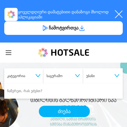
ყოველდღიური
დამატებითი დანაზოგი
მხოლოდ
აპლიკაციაში
ჩამოტვირთვა
კატეგორია
საგურამო
უბანი
ძიება
შეიძინე
სასურველი მომსახურება