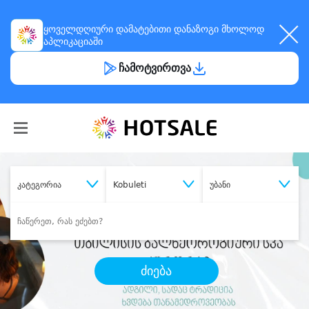
ყოველდღიური
დამატებითი დანაზოგი
მხოლოდ
აპლიკაციაში
ჩამოტვირთვა
კატეგორია
Kobuleti
უბანი
ძიება
შეიძინე
სასურველი მომსახურება