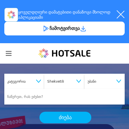
ყოველდღიური
დამატებითი დანაზოგი
მხოლოდ
აპლიკაციაში
ჩამოტვირთვა
კატეგორია
Shekvetili
უბანი
ძიება